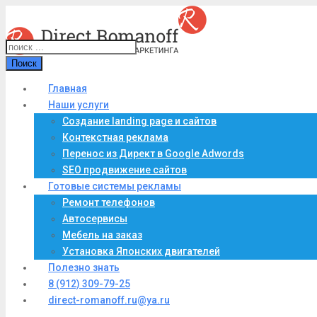
Поиск
Главная
Наши услуги
Создание landing page и сайтов
Контекстная реклама
Перенос из Директ в Google Adwords
SEO продвижение сайтов
Готовые системы рекламы
Ремонт телефонов
Автосервисы
Мебель на заказ
Установка Японских двигателей
Полезно знать
8 (912) 309-79-25
direct-romanoff.ru@ya.ru