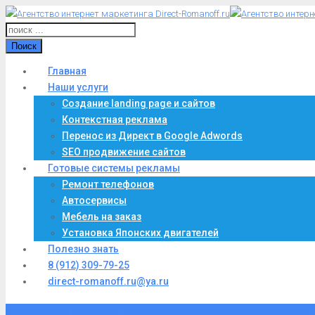
Поиск
Главная
Наши услуги
Создание landing page и сайтов
Контекстная реклама
Перенос из Директ в Google Adwords
SEO продвижение сайтов
Готовые системы рекламы
Ремонт телефонов
Автосервисы
Мебель на заказ
Установка Японских двигателей
Полезно знать
8 (912) 309-79-25
direct-romanoff.ru@ya.ru
Главная
E-mail маркетинг: продающие цепочки писем, e-mail рассылка