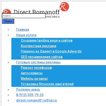
Поиск
Главная
Наши услуги
Создание landing page и сайтов
Контекстная реклама
Перенос из Директ в Google Adwords
SEO продвижение сайтов
Готовые системы рекламы
Ремонт телефонов
Автосервисы
Мебель на заказ
Установка Японских двигателей
Полезно знать
8 (912) 309-79-25
direct-romanoff.ru@ya.ru