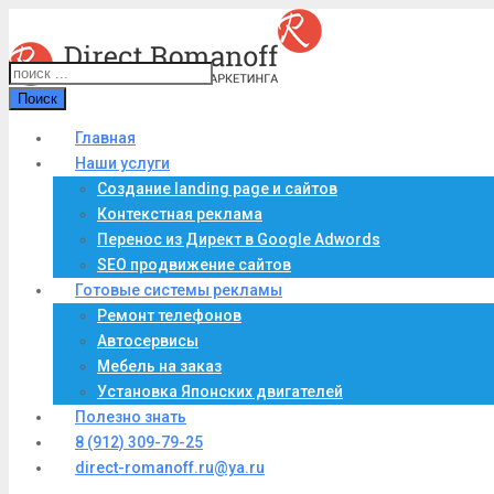
Поиск
Главная
Наши услуги
Создание landing page и сайтов
Контекстная реклама
Перенос из Директ в Google Adwords
SEO продвижение сайтов
Готовые системы рекламы
Ремонт телефонов
Автосервисы
Мебель на заказ
Установка Японских двигателей
Полезно знать
8 (912) 309-79-25
direct-romanoff.ru@ya.ru