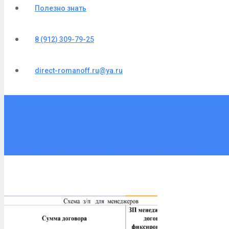
Полезно знать
8 (912) 309-79-25
direct-romanoff.ru@ya.ru
Главная
Увеличение продаж мебели на заказ