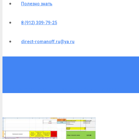
Полезно знать
8 (912) 309-79-25
direct-romanoff.ru@ya.ru
Главная
Увеличение продаж мебели на заказ