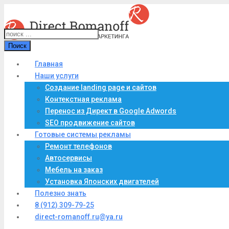
Поиск
Главная
Наши услуги
Создание landing page и сайтов
Контекстная реклама
Перенос из Директ в Google Adwords
SEO продвижение сайтов
Готовые системы рекламы
Ремонт телефонов
Автосервисы
Мебель на заказ
Установка Японских двигателей
Полезно знать
8 (912) 309-79-25
direct-romanoff.ru@ya.ru