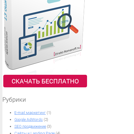
Рубрики
E-mail маркетинг
(1)
Google AdWords
(2)
SEO продвижение
(3)
Сайты и Landing Page
(4)