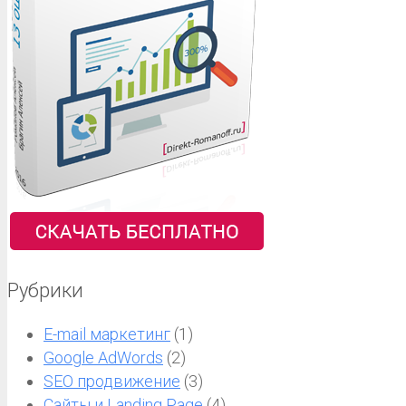
Рубрики
E-mail маркетинг
(1)
Google AdWords
(2)
SEO продвижение
(3)
Сайты и Landing Page
(4)