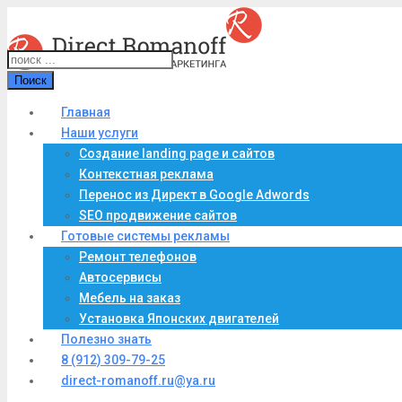
Поиск
Главная
Наши услуги
Создание landing page и сайтов
Контекстная реклама
Перенос из Директ в Google Adwords
SEO продвижение сайтов
Готовые системы рекламы
Ремонт телефонов
Автосервисы
Мебель на заказ
Установка Японских двигателей
Полезно знать
8 (912) 309-79-25
direct-romanoff.ru@ya.ru