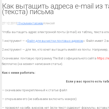
Как вытащить адреса e-mail из т
(текста) письма
27.12.2015
19 комментариев
Алексей
Чтобы вытащить адрес электронной почты (e-mail) из таблиц, текста ил
1 инструмент — «
Файл для вычистки почтовых адресов
». Файл имеет 2 
2 инструмент — для тех, кто хочет вытащить емейл из почты. Например,
Скачиваем: почтовую программу The Bat с официального сайта
https://
бесплатно (на момент написания статьи).
Как с ними работать:
Если у вас просто есть таб
— скачиваем прикрепленный к статье файл
— открываем его (не забываем включить макрос)
— проверял на себе, вирусов нет (если текст содержит формулы, вставьт