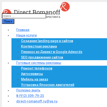
Поиск
Главная
Наши услуги
Создание landing page и сайтов
Контекстная реклама
Перенос из Директ в Google Adwords
SEO продвижение сайтов
Готовые системы рекламы
Ремонт телефонов
Автосервисы
Мебель на заказ
Установка Японских двигателей
Полезно знать
8 (912) 309-79-25
direct-romanoff.ru@ya.ru