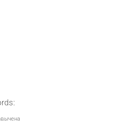
rds:
авычена