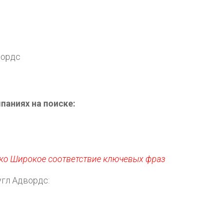
вордс
паниях на поиске:
ько Широкое соответствие ключевых фраз
угл Адвордс: