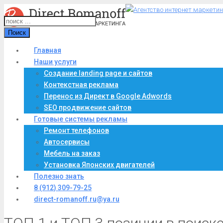
Поиск
Главная
Наши услуги
Создание landing page и сайтов
Контекстная реклама
Перенос из Директ в Google Adwords
SEO продвижение сайтов
Готовые системы рекламы
Ремонт телефонов
Автосервисы
Мебель на заказ
Установка Японских двигателей
Полезно знать
8 (912) 309-79-25
direct-romanoff.ru@ya.ru