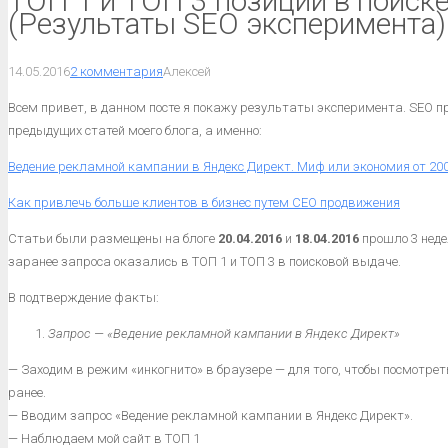
ТОП 1 и ТОП 3 позиции в поиск
(Результаты SEO эксперимента)
14.05.2016
2 комментария
Алексей
Всем привет, в данном посте я покажу результаты эксперимента. SEO пр
предыдущих статей моего блога, а именно:
Ведение рекламной кампании в Яндекс Директ. Миф или экономия от 200
Как привлечь больше клиентов в бизнес путем СЕО продвижения
Статьи были размещены на блоге
20.04.2016
и
18.04.2016
прошло 3 неде
заранее запроса оказались в ТОП 1 и ТОП 3 в поисковой выдаче.
В подтверждение факты:
Запрос — «Ведение рекламной кампании в Яндекс Директ»
— Заходим в режим «инкогнито» в браузере — для того, чтобы посмотрет
ранее.
— Вводим запрос «Ведение рекламной кампании в Яндекс Директ».
— Наблюдаем мой сайт в ТОП 1